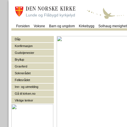
Lunde og Flåbygd kyrkjelyd
Forsiden
Voksne
Barn og ungdom
Kirkebygg
Solhaug menighet
Dåp
Konfirmasjon
Gudstjenester
Bryllup
Gravferd
Soknerådet
Fellesrådet
Inn- og utmelding
Gå til kirken.no
Viktige lenker