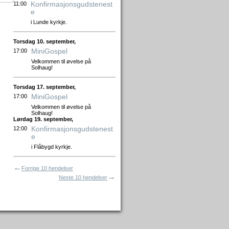
Konfirmasjonsgudstenest
11:00
e
i Lunde kyrkje.
Torsdag 10. september,
MiniGospel
17:00
Velkommen til øvelse på
Solhaug!
Torsdag 17. september,
MiniGospel
17:00
Velkommen til øvelse på
Solhaug!
Lørdag 19. september,
Konfirmasjonsgudstenest
12:00
e
i Flåbygd kyrkje.
←
Forrige 10 hendelser
→
Neste 10 hendelser