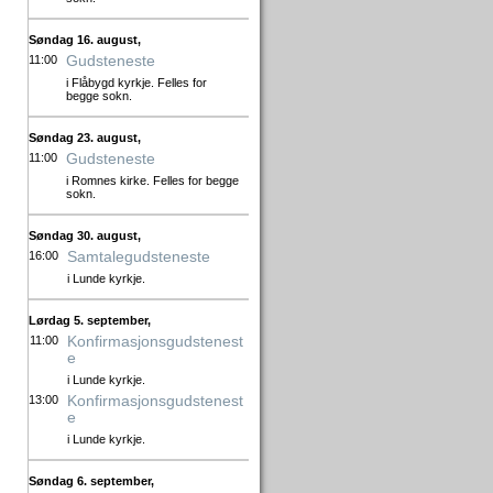
Søndag 16. august,
Gudsteneste
11:00
i Flåbygd kyrkje. Felles for
begge sokn.
Søndag 23. august,
Gudsteneste
11:00
i Romnes kirke. Felles for begge
sokn.
Søndag 30. august,
Samtalegudsteneste
16:00
i Lunde kyrkje.
Lørdag 5. september,
Konfirmasjonsgudstenest
11:00
e
i Lunde kyrkje.
Konfirmasjonsgudstenest
13:00
e
i Lunde kyrkje.
Søndag 6. september,