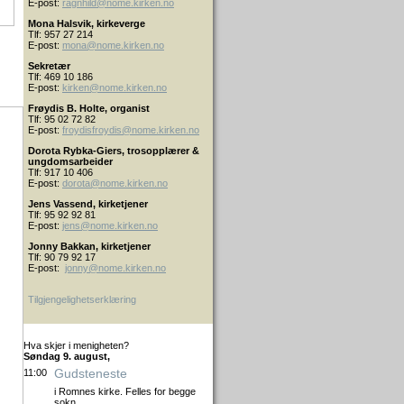
E-post:
ragnhild@nome.kirken.no
Mona Halsvik, kirkeverge
Tlf: 957 27 214
E-post:
mona@nome.kirken.no
Sekretær
Tlf: 469 10 186
E-post:
kirken@nome.kirken.no
Frøydis B. Holte, organist
Tlf: 95 02 72 82
E-post:
froydis
froydis@nome.kirken.no
Dorota Rybka-Giers, trosopplærer &
ungdomsarbeider
Tlf: 917 10 406
E-post:
dorota@nome.kirken.no
Jens Vassend, kirketjener
Tlf: 95 92 92 81
E-post:
jens@nome.kirken.no
Jonny Bakkan, kirketjener
Tlf: 90 79 92 17
E-post:
jonny@nome.kirken.no
Tilgjengelighetserklæring
Hva skjer i menigheten?
Søndag 9. august,
Gudsteneste
11:00
i Romnes kirke. Felles for begge
sokn.