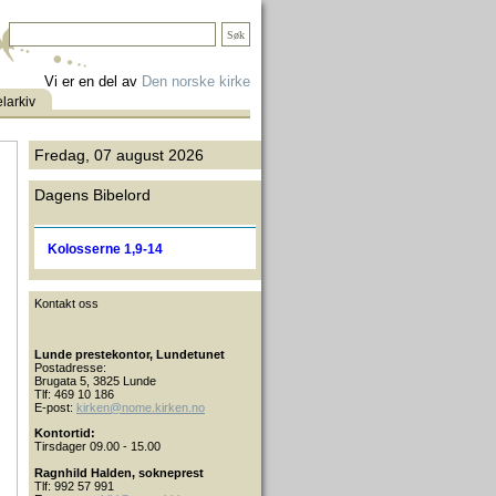
Vi er en del av
Den norske kirke
elarkiv
Fredag,
07
august
2026
Dagens Bibelord
Kolosserne 1,9-14
Kontakt oss
Lunde prestekontor, Lundetunet
Postadresse:
Brugata 5, 3825 Lunde
Tlf: 469 10 186
E-post:
kirken@nome.kirken.no
Kontortid:
Tirsdager 09.00 - 15.00
Ragnhild Halden, sokneprest
Tlf: 992 57 991