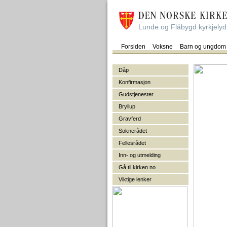
Lunde og Flåbygd kyrkjelyd
Forsiden
Voksne
Barn og ungdom
Dåp
Konfirmasjon
Gudstjenester
Bryllup
Gravferd
Soknerådet
Fellesrådet
Inn- og utmelding
Gå til kirken.no
Viktige lenker