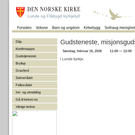
Lunde og Flåbygd kyrkjelyd
Forsiden
Voksne
Barn og ungdom
Kirkebygg
Solhaug menighet
Gudsteneste, misjonsgud
Dåp
Konfirmasjon
Søndag, februar 15, 2026
11:00 — 12:00
Gudstjenester
i Lunde kyrkje.
Bryllup
Gravferd
Soknerådet
Fellesrådet
Inn- og utmelding
Gå til kirken.no
Viktige lenker