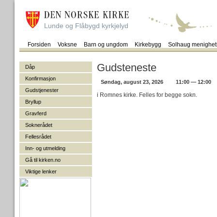
Lunde og Flåbygd kyrkjelyd
Forsiden
Voksne
Barn og ungdom
Kirkebygg
Solhaug menighet
Gudsteneste
Dåp
Konfirmasjon
Søndag, august 23, 2026
11:00 — 12:00
Gudstjenester
i Romnes kirke. Felles for begge sokn.
Bryllup
Gravferd
Soknerådet
Fellesrådet
Inn- og utmelding
Gå til kirken.no
Viktige lenker