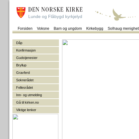
Lunde og Flåbygd kyrkjelyd
Forsiden
Voksne
Barn og ungdom
Kirkebygg
Solhaug menighet
Dåp
Konfirmasjon
Gudstjenester
Bryllup
Gravferd
Soknerådet
Fellesrådet
Inn- og utmelding
Gå til kirken.no
Viktige lenker