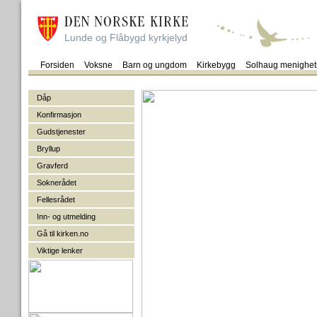
Lunde og Flåbygd kyrkjelyd
Forsiden
Voksne
Barn og ungdom
Kirkebygg
Solhaug menighet
Dåp
Konfirmasjon
Gudstjenester
Bryllup
Gravferd
Soknerådet
Fellesrådet
Inn- og utmelding
Gå til kirken.no
Viktige lenker